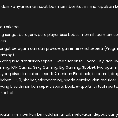
 dan kenyamanan saat bermain, berikut ini merupakan 
e Terkenal
g sangat beragam, para player bisa bebas memilih bermain apap
ain:
gat beragam dan dari provider game terkenal seperti (Pragmati
 gaming)
 yang bisa dimainkan seperti Sweet Bonanza, Boom City, dan Li
aming, ION Casino, Sexy Gaming, Big Gaming, Sbobet, Microgaming
ng bisa dimainkan seperti American Blackjack, baccarat, dragon 
bobet, CQ9, Sbobet, Microgaming, spade gaming, dan red tiger.
g bisa dimainkan seperti sports book, e-sports, virtual sports, v
 sbobet.
i adalah memberikan kemudahan untuk melakukan deposit dan