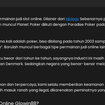
mainan judi slot online. Dilansir dari
Idology
Sebenarnya pe
h muncul Planet Poker diikuti dengan Paradise Poker pa
a kali adalah poker, bisa dibilang pada tahun 2003 sam
 Barulah muncul berbagai tipe permainan judi online lainn
u besar dari tahun ke tahun, sayangnya industri ini mas
dan Denmark. Sedangkan negara yang benar-benar melaran
g aman dan terpercaya, kami selalu memberikan keaman
ih masuk ranah yang ilegal, dikarenakan peminatnya yang
 Online Glowin88?