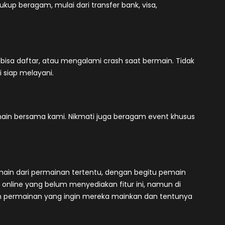
 beragam, mulai dari transfer bank, visa,
 bisa daftar, atau mengalami crash saat bermain. Tidak
 siap melayani.
ermain bersama kami. Nikmati juga beragam event khusus
emain dari permainan tertentu, dengan begitu pemain
online yang belum menyediakan fitur ini, namun di
 permainan yang ingin mereka mainkan dan tentunya