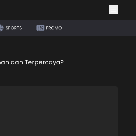
SPORTS
PROMO
Aman dan Terpercaya?