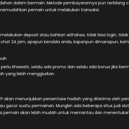
han dalam bermain. Metode pembayarannya pun terbilang cukup
 memudahkan pemain untuk melakukan transaksi.
elakukan deposit atau bahkan withdraw, tidak bisa login, tidak
ve chat 24 jam, apapun kendala anda, kapanpun dimanapun, kami
pah
 perlu khawatir, selalu ada promo dan selalu ada bonus jika b
ah yang lebih menggiurkan.
. RTP akan menunjukkan persentase hadiah yang diterima oleh p
acor suatu permainan. Mungkin ada beberapa situs judi slot 
ngga pemain akan lebih mudah untuk memantau dan menentukan