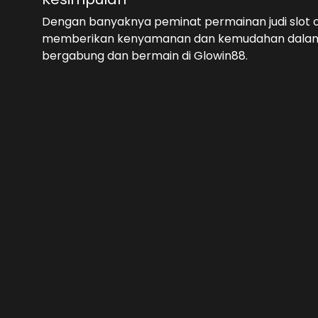
Dengan banyaknya peminat permainan judi slot o
memberikan kenyamanan dan kemudahan dalam perm
bergabung dan bermain di Glowin88.