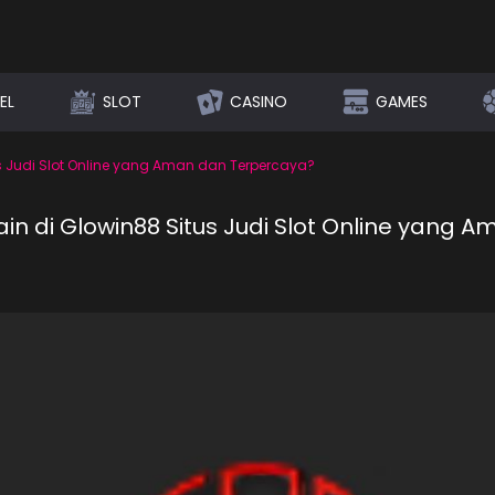
EL
SLOT
CASINO
GAMES
s Judi Slot Online yang Aman dan Terpercaya?
n di Glowin88 Situs Judi Slot Online yang 