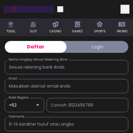
TOGEL
SLOT
CASINO
GAMES
SPORTS
PROMO
Daftar
Login
Nama Lengkap Sesuai Rekening Bank
Email
Kode Negara
Username