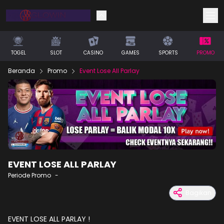
TOGEL
SLOT
CASINO
GAMES
SPORTS
PROMO
Beranda
Promo
Event Lose All Parlay
EVENT LOSE ALL PARLAY
Periode Promo
-
Bagikan
EVENT LOSE ALL PARLAY !