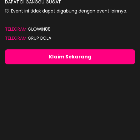
DAPAT DI GANGGU GUGAT
13. Event ini tidak dapat digabung dengan event lainnya.
TELEGRAM
GLOWIN88
TELEGRAM
GRUP BOLA
Klaim Sekarang